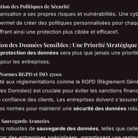
tion des Politiques de Sécurité
nisation a ses propres risques et vulnérabilités. Une cy
permet de créer des politiques personnalisées pour chaq
ffrant ainsi une protection plus ciblée et efficace1.
ion des Données Sensibles : Une Priorité Stratégique
a
protection des données
sera plus que jamais une priorit
 pour les entreprises.
 Normes RGPD et ISO 27001
ité aux réglementations comme le
RGPD
(Règlement Génér
des Données) est cruciale pour éviter les sanctions financ
a confiance des clients. Les entreprises doivent s'assure
ces normes pour maintenir une
sécurité des données
robu
e Sauvegarde Avancées
ons robustes de
sauvegarde des données
, telles que cell
ar des entreprises spécialisées, garantissent une restau