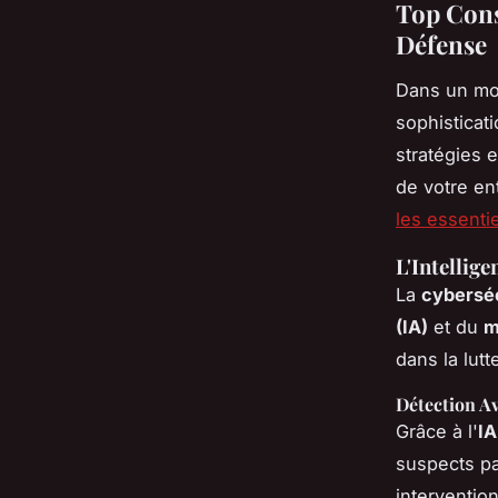
Top Cons
Défense
Dans un mon
sophisticati
stratégies 
de votre en
les essenti
L'Intellige
La
cybersé
(IA)
et du
m
dans la lutt
Détection A
Grâce à l'
IA
suspects pa
interventi