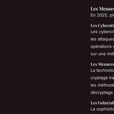
Les Menace
En 2025, pl
Les Cyberatt
Les cybercri
les attaque
opérations d
sur une imi
Les Menaces
La technolo
cryptage tra
les méthode
décryptage 
Les Vulnérab
La sophisti