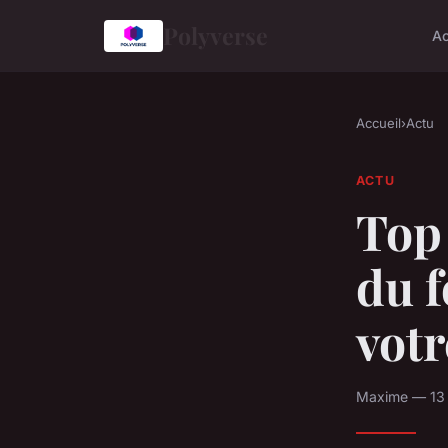
Polyverse
Ac
Accueil
›
Actu
ACTU
Top 
du 
votr
Maxime — 13 