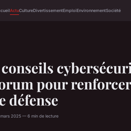
cueil
Actu
Culture
Divertissement
Emploi
Environnement
Société
conseils cybersécur
forum pour renforce
e défense
mars 2025 — 6 min de lecture