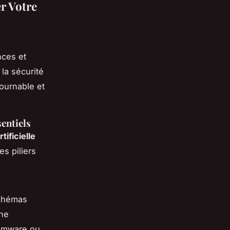
r Votre
nces et
la sécurité
ournable et
sentiels
tificielle
s piliers
schémas
une
omware
ou