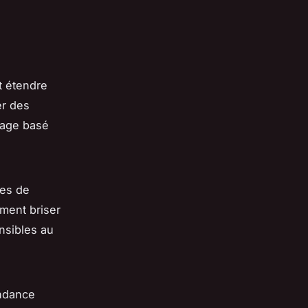
t étendre
er des
age basé
des de
ement briser
nsibles au
endance