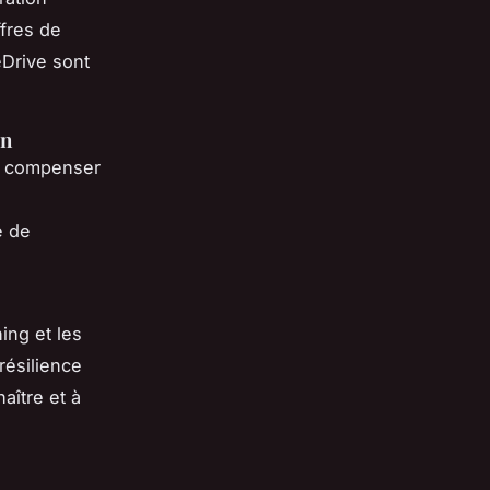
ffres de
Drive
sont
on
s compenser
e de
hing
et les
résilience
aître et à