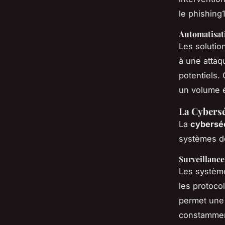
le
phishing
1
Automatisat
Les solutio
à une attaq
potentiels. 
un volume é
La Cybersé
La
cyberséc
systèmes d
Surveillanc
Les système
les protoco
permet une 
constammen