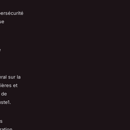
bersécurité
ue
é
al sur la
ières et
r de
ste1.
es
ration