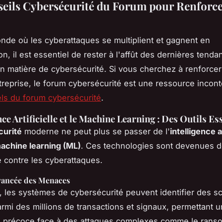
eils Cybersécurité du Forum pour Renforce
de où les cyberattaques se multiplient et gagnent en
on, il est essentiel de rester à l'affût des dernières tenda
en matière de cybersécurité. Si vous cherchez à renforcer 
treprise, le forum cybersécurité est une ressource incont
els du forum cybersécurité
.
nce Artificielle et le Machine Learning : Des Outils Es
curité
moderne ne peut plus se passer de l'
intelligence ar
achine learning (ML)
. Ces technologies sont devenues de
e contre les cyberattaques.
vancée des Menaces
, les systèmes de cybersécurité peuvent identifier des 
rmi des millions de transactions et signaux, permettant 
on précoce face à des attaques complexes comme le
rans