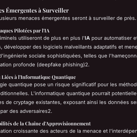
s Émergentes à Surveiller
usieurs menaces émergentes seront à surveiller de près.
aques Pilotées par l'IA
minels utiliseront de plus en plus l'
IA
pour automatiser e
s, développer des logiciels malveillants adaptatifs et men
'ingénierie sociale sophistiquées, telles que l'
hameçonn
tation profonde (deepfake phishing)
2.
 Liées à l'Informatique Quantique
gie quantique pose un risque significatif pour les métho
ditionnelles. L'informatique quantique pourrait potentiell
s de cryptage existantes, exposant ainsi les données se
par des adversaires2.
ilités de la Chaîne d'Approvisionnement
cation croissante des acteurs de la menace et l'interdép