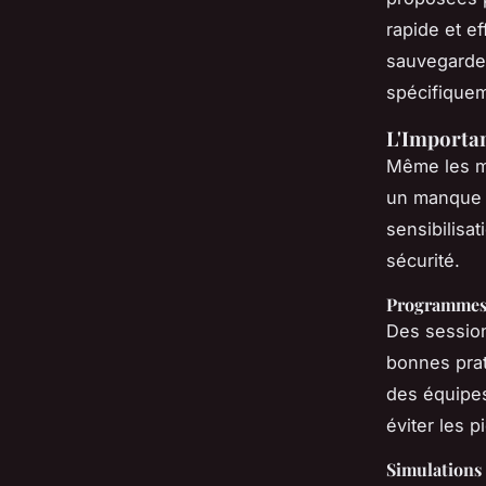
rapide et ef
sauvegarde
spécifique
L'Importan
Même les m
un manque d
sensibilisa
sécurité.
Programmes 
Des session
bonnes prat
des équipes
éviter les 
Simulations