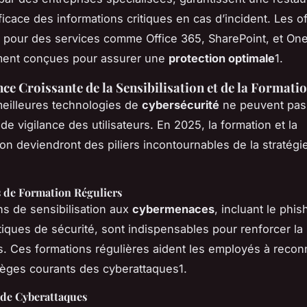
ficace des informations critiques en cas d’incident. Les o
 pour des services comme
Office 365
,
SharePoint
, et
One
ment conçues pour assurer une
protection optimale
1.
ce Croissante de la Sensibilisation et de la Formati
eilleures technologies de
cybersécurité
ne peuvent pa
e vigilance des utilisateurs. En 2025, la formation et la
tion deviendront des piliers incontournables de la stratégi
de Formation Réguliers
s de sensibilisation aux
cybermenaces
, incluant le
phis
iques de sécurité, sont indispensables pour renforcer la 
. Ces formations régulières aident les employés à reconn
pièges courants des cyberattaques1.
 de Cyberattaques