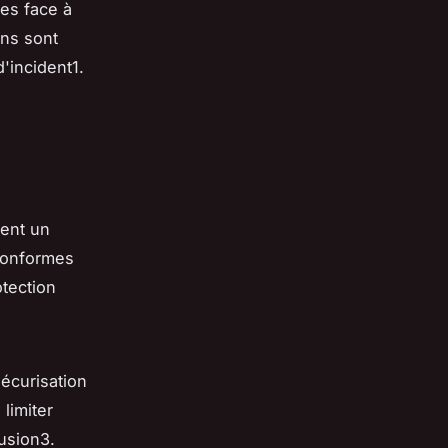
pes face à
ons sont
'incident1.
a
sent un
 conformes
otection
sécurisation
limiter
rusion3.