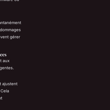
tantanément
es dommages
ivent gérer
ces
t aux
gentes.
t ajustent
 Cela
nt