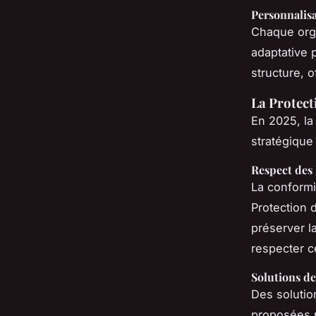
Personnalisa
Chaque orga
adaptative 
structure, o
La Protect
En 2025, l
stratégique
Respect des
La conform
Protection 
préserver l
respecter 
Solutions d
Des soluti
proposées p