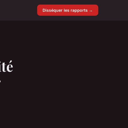
Disséquer les rapports →
ité
r